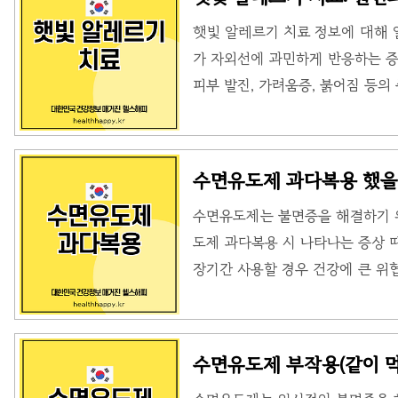
각하기 쉬운데요, 사실 털 자체보
햇빛 알레르기 치료 정보에 대해 
주요 원인입니다. 강아지가 자주 침
가 자외선에 과민하게 반응하는 증
들이 공기 중에 떠다니다가 사람
피부 발진, 가려움증, 붉어짐 등의
니다.이..
역 체계 이상, 특정 약물 및 화학
방법햇빛 알레르기를 완치하는 방법
있습니다.1. 예방 방법예방방법설명
수면유도제 과다복용 했을
보호 장비 착용긴소매 옷, 모자, 
수면유도제는 불면증을 해결하기 
후 4시 사이 야외 활동 제한광감
도제 과다복용 시 나타나는 증상 
품 사용 주의 2. 증상 완화를 위
장기간 사용할 경우 건강에 큰 위협
다복용의 위험성과 이를 예방하는
제 과다복용 시 나타날 수 있는 
은 다음과 같습니다. 다음과 같은 
수면유도제 부작용(같이 먹
니다. 1. 몽롱한 상태 지속수면유