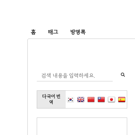
홈
태그
방명록
다국어 번
역