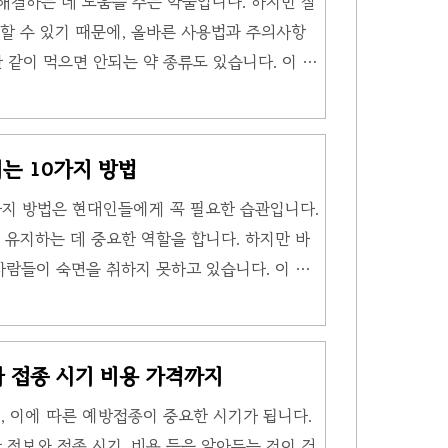
결하는 데 도움을 주는 약물입니다. 하지만 잘
졸음이 지속되는 것입니다. 이는 일상생활에 큰
할 수 있기 때문에, 올바른 사용법과 주의사항
나 중요한 업무를 수행할 때 위험을 초래할 수 ..
 같이 먹으면 안되는 약 종류도 있습니다. 이 글
로, 안전한 복용 방법과 함께 알아야 할 핵심
유도제 부작용과 올바른 사용법수면유도제를 사
내용을 7가지로 나눠서 정리해 놓았습니다. 부
는 10가지 방법
시요. 1. 수면유도제는 언제 복용해야 할까?수
가지 방법은 현대인들에게 꼭 필요한 습관입니다.
 중요한 시험이나 회의를 앞두고 일시적으로 잠이
 유지하는 데 중요한 역할을 합니다. 하지만 바
으로 사용하는 것이 좋습니다. 일반적으로 2주 이
사람들이 숙면을 취하지 못하고 있습니다. 이 글
천할 수 있는 팁을 제공합니다. 건강을 위한 수
 잠자는 시간을 늘리는 것이 아니라, 수면의 질
. 다음은 건강을 위한 수면밀도 높이는 10가지
 접종 시기 비용 가격까지
. 1. 일정한 수면 스케줄 유지매일 같은 시간
, 이에 따른 예방접종이 중요한 시기가 됩니다.
건강을 위한 수면밀도 높이는 10가지 방법의 기
정보와 접종 시기, 비용 등을 알아두는 것이 건