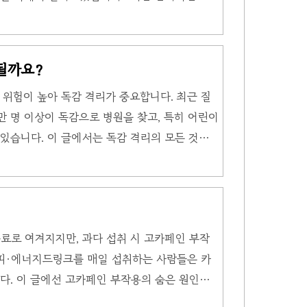
루엔자 바이러스에 감염된 후 본격적인 증상이 나
 이 시기에는 바이러스가 몸속에서 증식하지만,
 못하는 경우가 많습니다.평균 2일, 최대 4일
될까요?
전파 가능: 잠복기 중에도 타인에게 바이러스를
 위험이 높아 독감 격리가 중요합니다. 최근 질
이 됩니다. 🔽🔽🔽🔽🔽🔽🔽🔽좀 더 자세한
만 명 이상이 독감으로 병원을 찾고, 특히 어린이
! 독감 격리 누구에게 해당 될까요?독..
있습니다. 이 글에서는 독감 격리의 모든 것을
리부터 실생활 팁까지, 지금 바로 확인하세
?독감 바이러스(인플루엔자)는 1회 기침으로 약
아갈 수 있습니다. 감염자의 침방울이 호흡기나 눈·
상이 나타납니다. 특히 면역력이 약한 유아나 65
료로 여겨지지만, 과다 섭취 시 고카페인 부작
 위험이 3배 이상 높아 철저한 독감 격리가 필
커피·에너지드링크를 매일 섭취하는 사람들은 카
2월, 서울某 초등학교에서 독감 ..
다. 이 글에선 고카페인 부작용의 숨은 원인부
니다. 🌟 고카페인 부작용, 왜 발생할까?카페