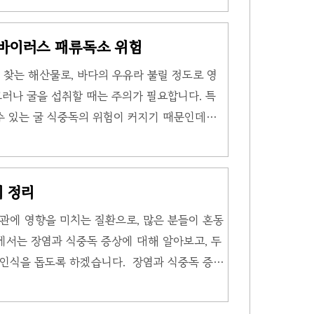
해 피로를 느끼지 않게 합니다. 하지만 장기간
응하는데, 갑작스럽게 섭취를 중단하면 아데노신
로바이러스 패류독소 위험
 같은 고카페인 부작용이 나타납니다. 🔬 과학
 찾는 해산물로, 바다의 우유라 불릴 정도로 영
 카페인 200mg(커피 2잔)을 2주 이상 섭취한
그러나 굴을 섭취할 때는 주의가 필요합니다. 특
금단 증상이 발생합니다. 📋 고카페인 부..
수 있는 굴 식중독의 위험이 커지기 때문인데요.
 노로바이러스와 패류독소입니다. 이번 글에서는
대해 자세히 알아보겠습니다. 굴 식중독 주요 원
자연에서 자주 발생하는 🔗 노로바이러스와 같
 정리
에 있습니다. 노로바이러스는 특히 겨울철에 많
관에 영향을 미치는 질환으로, 많은 분들이 혼동
 자란 굴이나 조리되지 않은 굴을 통해 사람에게
에서는 장염과 식중독 증상에 대해 알아보고, 두
에서 100개의 입자만으로도 급성 위장염을 일으
인식을 돕도록 하겠습니다. 장염과 식중독 증상
 보일 수 있습니다. 두 경우 모두 복통, 설사,
니다. 장염은 주로 바이러스나 세균에 의해 발생