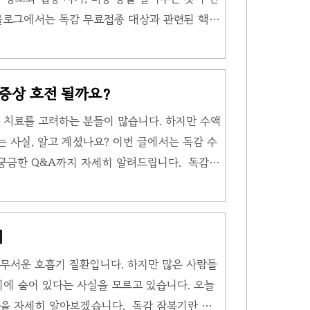
조절해 숙면을 취하는 데 도움을 줍니다. ..
블로그에서는 독감 무료접종 대상과 관련된 핵심
한 팁과 가격도 함께 알아볼께요. 독감과 감기,
감과 감기를 비슷한 질병으로 생각하지만, 실제
 달라요. 독감은 🔗 인플루엔자 바이러스에 의
 증상 호전 될까요?
요, 이 바이러스는 기침, 재채기 등으로 전염되
" 치료를 고려하는 분들이 많습니다. 하지만 수액
고 전염력이 강합니다. 감기는 다양한 종류의 바
 사실, 알고 계셨나요? 이번 글에서는 독감 수
기 감염인데, 증상이 비교적 가벼운 편이에..
 궁금한 Q&A까지 자세히 알려드립니다. 독감
스제(페라미플루)와 증상 완화 수액으로 구분됩
와 효과가 비슷하지만, 빠른 효과 기대 가능합
러스제 vs 증상 완화용" 목적을 반드시 확인하
기
며, 동거인 중 고위험군이 있다면 추가 주의가
무서운 호흡기 질환입니다. 하지만 많은 사람들
유발하지 않으니 처방받은 기간 동안 꼭 복용해
기에 숨어 있다는 사실을 모르고 있습니다. 오늘
관하나, 대중탕은 전염 위험으로 피하는 것이 좋
을 자세히 알아보겠습니다. 독감 잠복기란 무