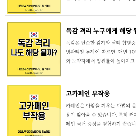
엇인가요?독감 잠복기는 🔗 인플
타나기까지의 기간을 의미합니다.
환자 스스로도 감염 사실을 인지하지
독감 격리 누구에게 해당 
까지 지속될 수 있습니다.무증상 
독감은 단순한 감기와 달리 합병증
전파할 수 있어 집단 감염의 주된 원인
병관리청 통계에 따르면, 매년 10
내용은 아래의 글을 참고해 주세요
와 노약자에서 입원률이 높아지고 
깊이 있게 알려드립니다. 증상 관
요! 독감 격리, 왜 꼭 해야 할까
3,000개의 비말이 1m 이상 날
고카페인 부작용
코·입으로 들어가면 1~4일 내 증
카페인은 아침을 깨우는 마법의 음
세 이상 어르신은 폐렴으로 진행될
용이 찾아올 수 있습니다. 특히 
수입니다.📊 실제 사례:2023년 1
페인 금단 증상을 경험하기 쉽습니
터 증상 완화법까지 깊이 있게 다룹