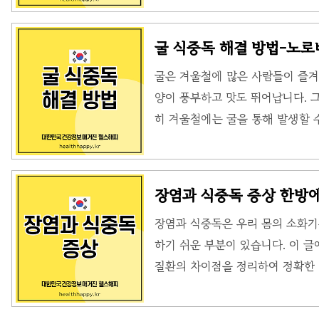
인은 뇌의 아데노신 수용체를 차단
과다 섭취하면 뇌가 이 상태에 적
굴 식중독 해결 방법-노
이 폭발적으로 작용하며 두통·피로
굴은 겨울철에 많은 사람들이 즐겨
적 근거:하버드 대학 연구에 따르면,
양이 풍부하고 맛도 뛰어납니다. 
후 중단하면 50% 이상의 사람에서 
히 겨울철에는 굴을 통해 발생할 
굴 식중독의 주된 원인 중 하나는
굴 식중독의 원인과 예방 방법에 
인: 노로바이러스와 패류독소굴은 
장염과 식중독 증상 한방에
은 병원체를 흡수할 수 있는 환경
장염과 식중독은 우리 몸의 소화기
이 발생하며, 주로 오염된 물에서
하기 쉬운 부분이 있습니다. 이 글
전염됩니다. 이 바이러스는 10개
질환의 차이점을 정리하여 정확한 
킬..
차이점장염과 식중독은 비슷한 증상을
구토, 메스꺼움, 발열 등이 나타납