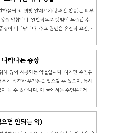
다는 강아지의 침이나 각질에 포함된 당단백질이
알아볼께요. 햇빛 알레르기(광과민 반응)는 피부
을 흘리거나 피부 각질이 떨어질 때, 이 단백질
상을 말합니다. 일반적으로 햇빛에 노출된 후
의 호흡기로 들어가면서 알레르기 반응을 일으킵
 증상이 나타납니다. 주요 원인은 유전적 요인, 면
 물질 노출 등이 있습니다. 햇빛 알레르기 치료
은 없지만, 효과적으로 관리할 수 있는 방법이
자외선 차단제 사용SPF 30 이상 선크림 사용
 나타나는 증상
선글라스 착용햇빛 노출 시간 조절오전 10시~오
위해 많이 사용되는 약물입니다. 하지만 수면유
작 물질 피하기광과민성을 유발하는 약물 및 화장
때문에 심각한 부작용을 일으킬 수 있으며, 특히
한 치료항히스타민제 복용: 가려움증과..
이 될 수 있습니다. 이 글에서는 수면유도제 과
 방법에 대해 자세히 알아보겠습니다. 수면유도
증상수면유도제 과다복용 시 나타날 수 있는 증상
증상이 지속될 시 전문의 상담이 필요할 수 있습
으면 안되는 약)
도제 과다복용 시 가장 흔히 나타나는 증상은 잠