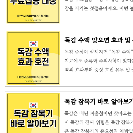
본입니다. 이는 몸의 생체 리듬을 
강을 지키는 첫걸음이에요. 이번 
정보를 정리하고, 독감 예방을 위
어떻게 다를까요?많은 사람들이 독
로는 두 질병의 원인과 증상이 매우
독감 수액 맞으면 효과 및
해 발생하는 급성 호흡기 질환인데
독감 증상이 심해지면 "독감 수액
며, 감기에 비해 증상이 훨씬 심하
치료에도 종류와 주의사항이 있다는
이러스에 의해 발생하는 상부 호흡
액의 효과부터 증상 호전 유무 및
수액의 핵심독감 수액은 항바이러
니다.페라미플루는 경구용 타미플루
니다.수액 치료 시 의사와 "항바이
독감 잠복기 바로 알아보
세요.독감 환자는 최소 5일 격리하
독감은 매년 겨울철이면 찾아오는 
필요합니다.항바이러스제는 졸림 
이 독감의 진짜 위험은 독감 잠복
야 합니다.목욕은 증상 악화와 무
은 독감 잠복기의 중요성과 예방법
습니..