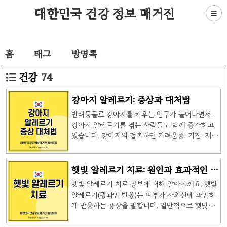
대한민국 건강 정보 매거진
홈
태그
방명록
건강
74
강아지 알레르기: 증상과 대처법
반려동물로 강아지를 키우는 인구가 늘어나면서,
강아지 알레르기를 겪는 사람들도 함께 증가하고
있습니다. 강아지와 접촉하면 가려움증, 기침, 재채
기 등 다양한 알레르기 증상이 나타날 수 있습니다.
강아지 알레르기는 단순히 털만의 문제가 아니라,
강아지의 침이나 각질에 포함된 당단백질이 원인
햇빛 알레르기 치료: 원인과 효과적인 대
입니다. 이 글에서는 강아지 알레르기의 원인, 증
처 방법
햇빛 알레르기 치료 정보에 대해 알아볼께요. 햇빛
상, 그리고 대처법에 대해 자세히 알아보겠습니
알레르기(광과민 반응)는 피부가 자외선에 과민하
다. 강아지 알레르기의 원인강아지 알레르기라고
게 반응하는 증상을 말합니다. 일반적으로 햇빛에
하면 대개 강아지 털에 대한 알레르기를 생각하기
노출된 후 피부 발진, 가려움증, 붉어짐 등의 증상
쉬운데요, 사실 털 자체보다는 강아지의 침이나 각
이 나타납니다. 주요 원인은 유전적 요인, 면역 체