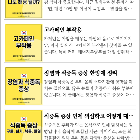
중탕은 전염 위험으로 피하는 것이 좋습니..
감 격리가 중요합니다. 최근 질병관리청 통계에 따
하지만, 환자 스스로도 감염 사실을 인지하지 못하
르면, 매년 10만 명 이상이 독감으로 병원을 찾고,
는 경우가 많습니다.평균 2일, 최대 4일까지 지속
특히 어린이와 노약자에서 입원률이 높아지고 있
될 수 있습니다.무증상 전파 가능: 잠복기 중에도
습니다. 이 글에서는 독감 격리의 모든 것을 깊이
타인에게 바이러스를 전파할 수 있어 집단 감염의
있게 알려드립니다. 증상 관리부터 실생활 팁까지,
고카페인 부작용
주된 원인이 됩니다. 🔽🔽🔽🔽🔽🔽🔽🔽좀 더 자세
지금 바로 확인하세요! 독감 격리, 왜 꼭 해야 할
한 내용은 아래의 글을 참고해 주세요! 독감 격리
카페인은 아침을 깨우는 마법의 음료로 여겨지지
까?독감 바이러스(인플루엔자)는 1회 기침으로 약
누구에게 해당 될까요?독..
만, 과다 섭취 시 고카페인 부작용이 찾아올 수 있
3,000개의 비말이 1m 이상 날아갈 수 있습니다.
습니다. 특히 커피·에너지드링크를 매일 섭취하는
감염자의 침방울이 호흡기나 눈·코·입으로 들어가
사람들은 카페인 금단 증상을 경험하기 쉽습니다.
면 1~4일 내 증상이 나타납니다. 특히 면역력이 약
이 글에선 고카페인 부작용의 숨은 원인부터 증상
한 유아나 65세 이상 어르신은 폐렴으로 진행될 위
완화법까지 깊이 있게 다룹니다. 🌟 고카페인 부
장염과 식중독 증상 한방에 정리
험이 3배 이상 높아 철저한 독감 격리가 필수입니
작용, 왜 발생할까?카페인은 뇌의 아데노신 수용체
다.📊 실제 사례:2023년 12월, 서울某 초등학교에
장염과 식중독은 우리 몸의 소화기관에 영향을 미
를 차단해 피로를 느끼지 않게 합니다. 하지만 장기
서 독감 ..
치는 질환으로, 많은 분들이 혼동하기 쉬운 부분이
간 과다 섭취하면 뇌가 이 상태에 적응하는데, 갑작
있습니다. 이 글에서는 장염과 식중독 증상에 대해
스럽게 섭취를 중단하면 아데노신이 폭발적으로
알아보고, 두 질환의 차이점을 정리하여 정확한 인
작용하며 두통·피로 같은 고카페인 부작용이 나타
식을 돕도록 하겠습니다. 장염과 식중독 증상 차이
납니다. 🔬 과학적 근거:하버드 대학 연구에 따르
점장염과 식중독은 비슷한 증상을 보일 수 있습니
식중독 증상 언제 의심하고 어떻게 대처
면, 카페인 200mg(커피 2잔)을 2주 이상 섭취한
다. 두 경우 모두 복통, 설사, 구토, 메스꺼움, 발열
할까?(구토, 설사, 복통, 발열)
후 중단하면 50% 이상의 사람에서 금단 증상이 발
식중독은 우리가 먹는 음식으로 인해 발생하는 질
등이 나타납니다. 장염은 주로 바이러스나 세균에
생합니다. 📋 고카페인 부..
병입니다. 음식에 포함된 세균, 바이러스, 또는 화
의해 발생하며, 식중독은 오염된 음식이나 물 섭취
학물질에 의해 우리 몸은 다양한 증상을 나타냅니