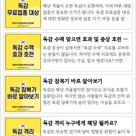
합니다. 건강을 위한 수면밀도 높이는 10가지 방
용 가격까지
오지 않는 증상이 있을 때 단기적으로 사용하는 것
매년 겨울이 오면 독감이 유행하며, 이에 따른 예방
법단순히 잠자는 시간을 늘리는 것이 아니라, 수면
이 좋습니다. 일반적으로 2주 이내로 ..
접종이 중요한 시기가 됩니다. 독감 무료접종 대상
의 질을 높이는 데 초점을 맞춰야 합니다. 다음은
에 대한 정확한 정보와 접종 시기, 비용 등을 알아
건강을 위한 수면밀도 높이는 10가지 방법에 대해
두는 것이 건강을 지키는 첫걸음이에요. 이번 블로
상세히 알아보겠습니다. 1. 일정한 수면 스케줄 유
그에서는 독감 무료접종 대상과 관련된 핵심 정보
지매일 같은 시간에 잠자리에 들고 일어나는 것
를 정리하고, 독감 예방을 위한 팁과 가격도 함께
독감 수액 맞으면 효과 및 증상 호전 될
은 건강을 위한 수면밀도 높이는 10가지 방법의 기
알아볼께요. 독감과 감기, 어떻게 다를까요?많은
까요?
본입니다. 이는 몸의 생체 리듬을 조절해 숙면을 취
독감 증상이 심해지면 "독감 수액" 치료를 고려하
사람들이 독감과 감기를 비슷한 질병으로 생각하
하는 데 도움을 줍니다. ..
는 분들이 많습니다. 하지만 수액 치료에도 종류와
지만, 실제로는 두 질병의 원인과 증상이 매우 달라
주의사항이 있다는 사실, 알고 계셨나요? 이번 글
요. 독감은 🔗 인플루엔자 바이러스에 의해 발생하
에서는 독감 수액의 효과부터 증상 호전 유무 및
는 급성 호흡기 질환인데요, 이 바이러스는 기침,
궁금한 Q&A까지 자세히 알려드립니다. 독감 수
재채기 등으로 전염되며, 감기에 비해 증상이 훨씬
액의 핵심독감 수액은 항바이러스제(페라미플루)
독감 잠복기 바로 알아보기
심하고 전염력이 강합니다. 감기는 다양한 종류의
와 증상 완화 수액으로 구분됩니다.페라미플루는
바이러스에 의해 발생하는 상부 호흡기 감염인데,
독감은 매년 겨울철이면 찾아오는 무서운 호흡기
경구용 타미플루와 효과가 비슷하지만, 빠른 효과
증상이 비교적 가벼운 편이에..
질환입니다. 하지만 많은 사람들이 독감의 진짜 위
기대 가능합니다.수액 치료 시 의사와 "항바이러스
험은 독감 잠복기에 숨어 있다는 사실을 모르고 있
제 vs 증상 완화용" 목적을 반드시 확인하세요.독
습니다. 오늘은 독감 잠복기의 중요성과 예방법을
감 환자는 최소 5일 격리하며, 동거인 중 고위험군
자세히 알아보겠습니다. 독감 잠복기란 무엇인가
이 있다면 추가 주의가 필요합니다.항바이러스제
요?독감 잠복기는 🔗 인플루엔자 바이러스에 감염
독감 격리 누구에게 해당 될까요?
는 졸림 유발하지 않으니 처방받은 기간 동안 꼭
된 후 본격적인 증상이 나타나기까지의 기간을 의
복용해야 합니다.목욕은 증상 악화와 무관하나, 대
독감은 단순한 감기와 달리 합병증 위험이 높아 독
미합니다. 이 시기에는 바이러스가 몸속에서 증식