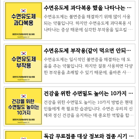
질에 포함된 당단백질이 주요 원인입니다. 강아지
계 이상, 특정 약물 및 화학 물질 노출 등이 있습니
수면유도제 과다복용 했을 나타나는 증
가 자주 침을 흘리거나 피부 각질이 떨어질 때, 이
다. 햇빛 알레르기 치료 방법햇빛 알레르기를 완치
상
단백질들이 공기 중에 떠다니다가 사람의 호흡기
수면유도제는 불면증을 해결하기 위해 많이 사용
하는 방법은 없지만, 효과적으로 관리할 수 있는 방
로 들어가면서 알레르기 반응을 일으킵니다.이..
되는 약물입니다. 하지만 수면유도제 과다복용 시
법이 있습니다.1. 예방 방법예방방법설명자외선 차
나타나는 증상 때문에 심각한 부작용을 일으킬 수
단제 사용SPF 30 이상 선크림 사용보호 장비 착용
있으며, 특히 장기간 사용할 경우 건강에 큰 위협이
긴소매 옷, 모자, 선글라스 착용햇빛 노출 시간 조
될 수 있습니다. 이 글에서는 수면유도제 과다복용
절오전 10시~오후 4시 사이 야외 활동 제한광감작
의 위험성과 이를 예방하는 방법에 대해 자세히 알
수면유도제 부작용(같이 먹으면 안되는
물질 피하기광과민성을 유발하는 약물 및 화장품
아보겠습니다. 수면유도제 과다복용 시 나타날 수
약)
사용 주의 2. 증상 완화를 위한 치료항히스타민제
수면유도제는 일시적인 불면증을 해결하는 데 도
있는 증상수면유도제 과다복용 시 나타날 수 있는
복용: 가려움증과..
움을 주는 약물입니다. 하지만 잘못 사용하면 다양
증상은 다음과 같습니다. 다음과 같은 증상이 지속
한 부작용을 초래할 수 있기 때문에, 올바른 사용
될 시 전문의 상담이 필요할 수 있습니다. 1. 몽롱
법과 주의사항을 숙지하는 것이 중요합니다. 또한
한 상태 지속수면유도제 과다복용 시 가장 흔히 나
같이 먹으면 안되는 약 종류도 있습니다. 이 글에서
타나는 증상은 잠에서 깬 후에도 정신이 몽롱하고
는 수면유도제 부작용을 중심으로, 안전한 복용 방
건강을 위한 수면밀도 높이는 10가지 방
졸음이 지속되는 것입니다. 이는 일상생활에 큰 지
법과 함께 알아야 할 핵심 정보를 정리해 보겠습니
법
장을 줄 수 있으며, 특히 운전이나 중요한 업무를
건강을 위한 수면밀도 높이는 10가지 방법은 현대
다. 수면유도제 부작용과 올바른 사용법수면유도
수행할 때 위험을 초래할 수 ..
인들에게 꼭 필요한 습관입니다. 수면은 우리의 신
제를 사용하기에 앞서서 참고하시면 좋을 내용을
체와 정신 건강을 유지하는 데 중요한 역할을 합니
7가지로 나눠서 정리해 놓았습니다. 부작용이 생기
다. 하지만 바쁜 일상과 스트레스로 인해 많은 사람
지 않게 숙지하여 주십시요. 1. 수면유도제는 언제
들이 숙면을 취하지 못하고 있습니다. 이 글에서구
복용해야 할까?수면유도제는 일과성 🔗불면증, 즉
체적으로 알아보고, 이를 실천할 수 있는 팁을 제공
독감 무료접종 대상 정보와 접종 시기 비
중요한 시험이나 회의를 앞두고 일시적으로 잠이